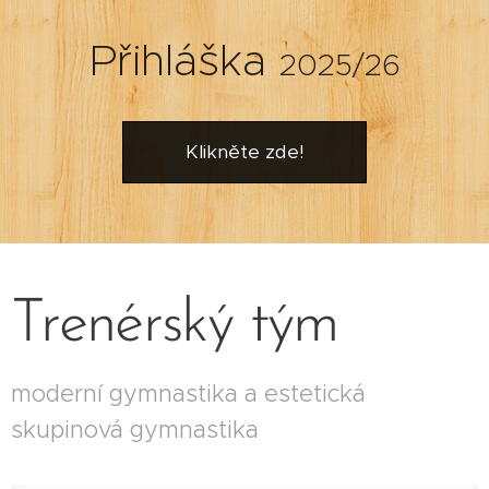
Přihláška
2025/26
Klikněte zde!
Trenérský tým
moderní gymnastika a estetická
skupinová gymnastika