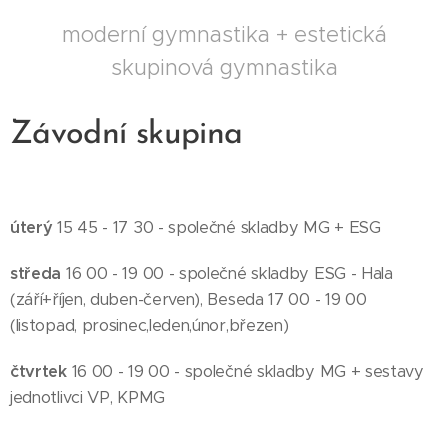
moderní gymnastika + estetická
skupinová gymnastika
Závodní skupina
úterý
15 45 - 17 30 - společné skladby MG + ESG
středa
16 00 - 19 00 - společné skladby ESG - Hala
(září+říjen, duben-červen), Beseda 17 00 - 19 00
(listopad, prosinec,leden,únor,březen)
čtvrtek
16 00 - 19 00 - společné skladby MG + sestavy
jednotlivci VP, KPMG