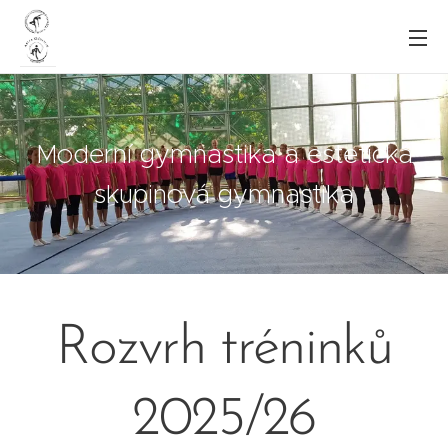
Moderní gymnastika a estetická
skupinová gymnastika
Rozvrh tréninků
2025/26