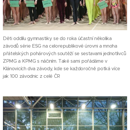
Děti oddílu gymnastiky se do roka účastní několika
závodů série ESG na celorepublikové úrovni a mnoha
přátelských pohárových soutěží se sestavami jednotlivců
ZPMG a KPMG s náčiním. Také sami pořádáme v
Klánovicích dva závody, kde se každoročně potká více
jak 100 závodnic z celé ČR