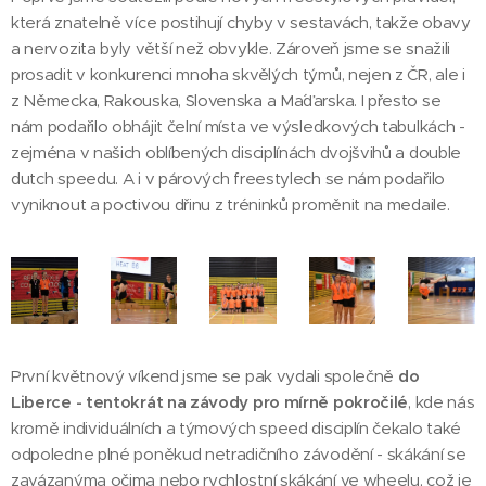
která znatelně více postihují chyby v sestavách, takže obavy
a nervozita byly větší než obvykle. Zároveň jsme se snažili
prosadit v konkurenci mnoha skvělých týmů, nejen z ČR, ale i
z Německa, Rakouska, Slovenska a Ma´ďarska. I přesto se
nám podařilo obhájit čelní místa ve výsledkových tabulkách -
zejména v našich oblíbených disciplínách dvojšvihů a double
dutch speedu. A i v párových freestylech se nám podařilo
vyniknout a poctivou dřinu z tréninků proměnit na medaile.
První květnový víkend jsme se pak vydali společně
do
Liberce - tentokrát na závody pro mírně pokročilé
, kde nás
kromě individuálních a týmových speed disciplín čekalo také
odpoledne plné poněkud netradičního závodění - skákání se
zavázanýma očima nebo rychlostní skákání ve wheelu, což je