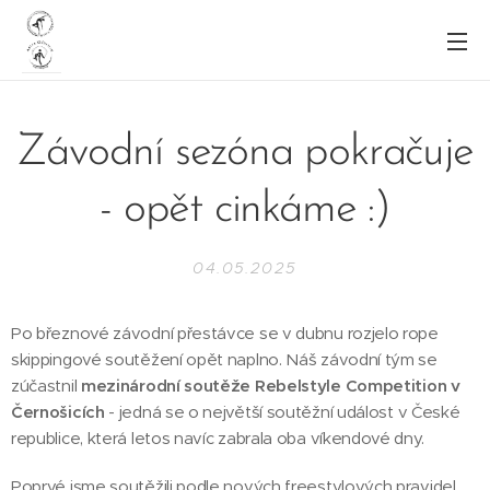
Závodní sezóna pokračuje
- opět cinkáme :)
04.05.2025
Po březnové závodní přestávce se v dubnu rozjelo rope
skippingové soutěžení opět naplno. Náš závodní tým se
zúčastnil
mezinárodní soutěže Rebelstyle Competition v
Černošicích
- jedná se o největší soutěžní událost v České
republice, která letos navíc zabrala oba víkendové dny.
Poprvé jsme soutěžili podle nových freestylových pravidel,