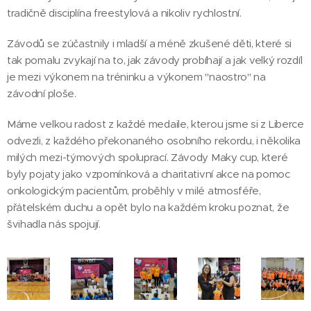
tradičně disciplína freestylová a nikoliv rychlostní.
Závodů se zúčastnily i mladší a méně zkušené děti, které si
tak pomalu zvykají na to, jak závody probíhají a jak velký rozdíl
je mezi výkonem na tréninku a výkonem "naostro" na
závodní ploše.
Máme velkou radost z každé medaile, kterou jsme si z Liberce
odvezli, z každého překonaného osobního rekordu, i několika
milých mezi-týmových spoluprací. Závody Maky cup, které
byly pojaty jako vzpomínková a charitativní akce na pomoc
onkologickým pacientům, proběhly v milé atmosféře,
přátelském duchu a opět bylo na každém kroku poznat, že
švihadla nás spojují.