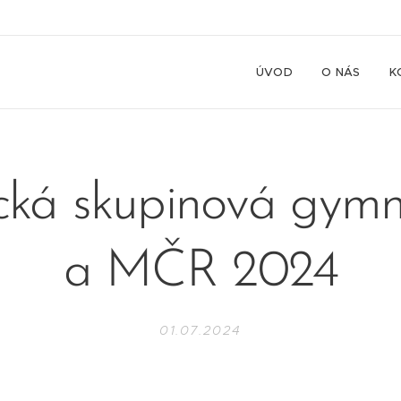
ÚVOD
O NÁS
K
ická skupinová gymn
a MČR 2024
01.07.2024