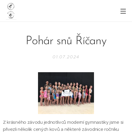
Pohár snů Říčany
01.07.2024
Z krásného závodu jednotlivců moderní gymnastiky jsme si
přivezli několik cených kovů a některé závodnice ročníku