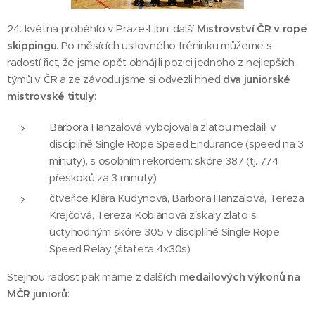
24. května proběhlo v Praze-Libni další
Mistrovství ČR v rope
skippingu
. Po měsících usilovného tréninku můžeme s
radostí řict, že jsme opět obhájili pozici jednoho z nejlepších
týmů v ČR a ze závodu jsme si odvezli hned
dva juniorské
mistrovské tituly
:
Barbora Hanzalová vybojovala zlatou medaili v
disciplíně Single Rope Speed Endurance (speed na 3
minuty), s osobním rekordem: skóre 387 (tj. 774
přeskoků za 3 minuty)
čtveřice Klára Kudynová, Barbora Hanzalová, Tereza
Krejčová, Tereza Kobiánová získaly zlato s
úctyhodným skóre 305 v disciplíně Single Rope
Speed Relay (štafeta 4x30s)
Stejnou radost pak máme z dalších
medailových výkonů na
MČR juniorů
: