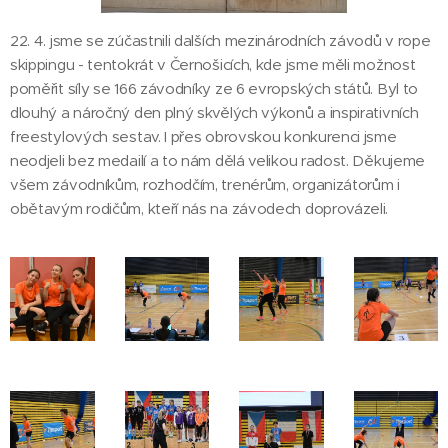
22. 4. jsme se zúčastnili dalších mezinárodních závodů v rope
skippingu - tentokrát v Černošicích, kde jsme měli možnost
poměřit síly se 166 závodníky ze 6 evropských států. Byl to
dlouhý a náročný den plný skvělých výkonů a inspirativních
freestylových sestav. I přes obrovskou konkurenci jsme
neodjeli bez medailí a to nám dělá velikou radost. Děkujeme
všem závodníkům, rozhodčím, trenérům, organizátorům i
obětavým rodičům, kteří nás na závodech doprovázeli.