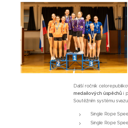
Další ročník celorepubli
medailových úspěchů
i 
Soutěžním systému svazu 
Single Rope Speed
Single Rope Speed