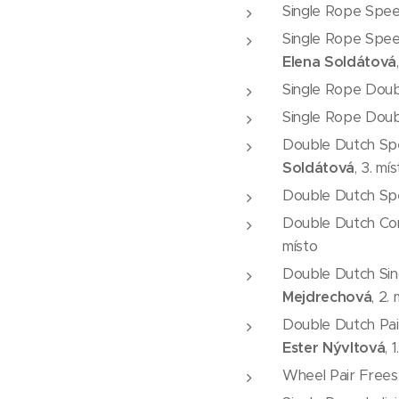
Single Rope Speed
Single Rope Speed
Elena Soldátová
Single Rope Doubl
Single Rope Doubl
Double Dutch Spe
Soldátová
, 3. mí
Double Dutch Spe
Double Dutch Con
místo
Double Dutch Sing
Mejdrechová
, 2.
Double Dutch Pair
Ester Nývltová
, 
Wheel Pair Freest