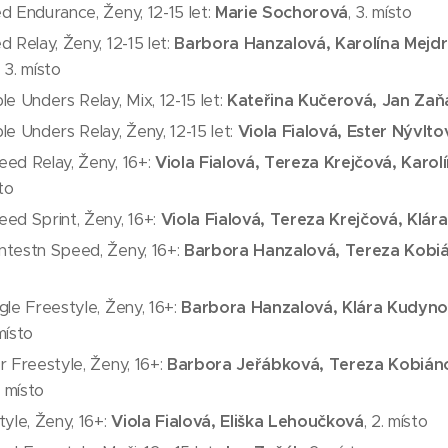
 Endurance, Ženy, 12-15 let:
Marie Sochorová
, 3. místo
 Relay, Ženy, 12-15 let:
Barbora Hanzalová, Karolína Mejdr
, 3. místo
e Unders Relay, Mix, 12-15 let:
Kateřina Kučerová, Jan Zaň
e Unders Relay, Ženy, 12-15 let:
Viola Fialová, Ester Nývlto
ed Relay, Ženy, 16+:
Viola Fialová, Tereza Krejčová, Karo
sto
ed Sprint, Ženy, 16+:
Viola Fialová, Tereza Krejčová, Klá
testn Speed, Ženy, 16+:
Barbora Hanzalová, Tereza Kobiá
le Freestyle, Ženy, 16+:
Barbora Hanzalová, Klára Kudyno
 místo
 Freestyle, Ženy, 16+:
Barbora Jeřábková, Tereza Kobiáno
1. místo
yle, Ženy, 16+:
Viola Fialová, Eliška Lehoučková
, 2. místo