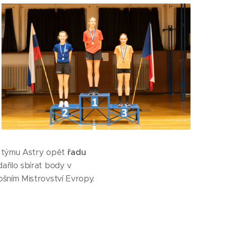
u týmu Astry opět
řadu
ařilo sbírat body v
ošním Mistrovství Evropy.