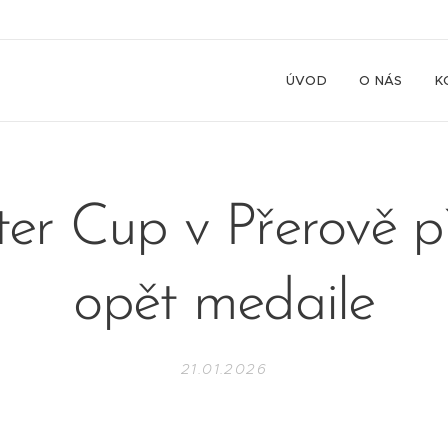
ÚVOD
O NÁS
K
er Cup v Přerově př
opět medaile
21.01.2026