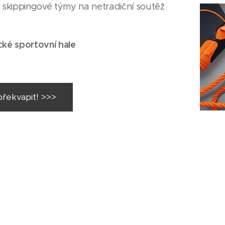
 skippingové týmy na netradiční soutěž
cké sportovní hale
překvapit! >>>