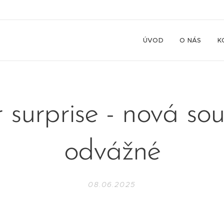
ÚVOD
O NÁS
K
 surprise - nová sou
odvážné
08.06.2025