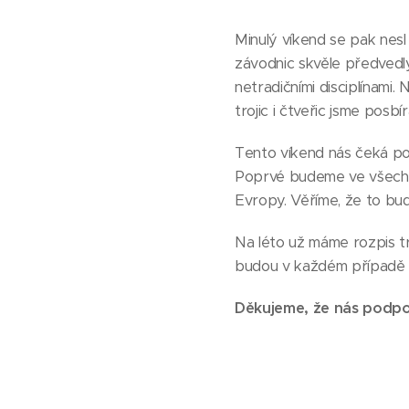
Minulý víkend se pak nes
závodnic skvěle předvedly 
netradičními disciplínami.
trojic i čtveřic jsme posbír
Tento víkend nás čeká pos
Poprvé budeme ve všech s
Evropy. Věříme, že to b
Na léto už máme rozpis t
budou v každém případě 
Děkujeme, že nás podpo