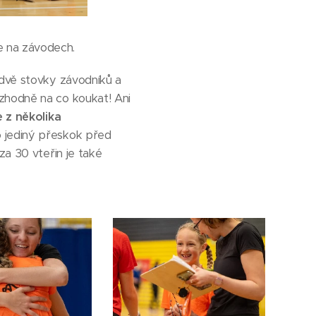
e na závodech.
 dvě stovky závodníků a
ozhodně na co koukat! Ani
z několika
o jediný přeskok před
za 30 vteřin je také