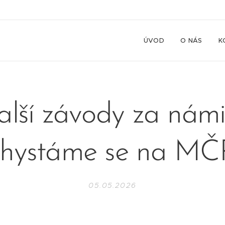
ÚVOD
O NÁS
K
alší závody za námi
chystáme se na MČ
05.05.2026