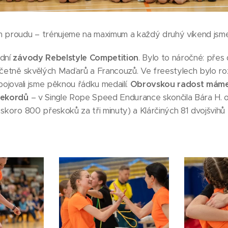
m proudu – trénujeme na maximum a každý druhý víkend jsm
dní
závody Rebelstyle Competition
. Bylo to náročné: přes
 včetně skvělých Maďarů a Francouzů. Ve freestylech bylo r
bojovali jsme pěknou řádku medailí.
Obrovskou radost máme 
rekordů
– v Single Rope Speed Endurance skončila Bára H. 
 skoro 800 přeskoků za tři minuty) a Klárčiných 81 dvojšvihů 