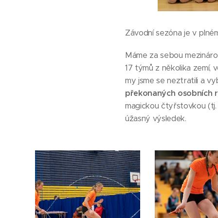
Závodní sezóna je v plné
Máme za sebou mezináro
17 týmů z několika zemí,
my jsme se neztratili a vy
překonaných osobních 
magickou čtyřstovkou (tj.
úžasný výsledek.