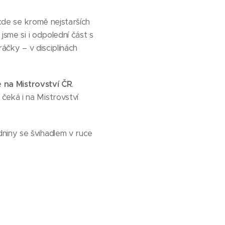
 kde se kromě nejstarších
jsme si i odpolední část s
ráčky – v disciplínách
e na Mistrovství ČR
.
čeká i na Mistrovství
niny se švihadlem v ruce