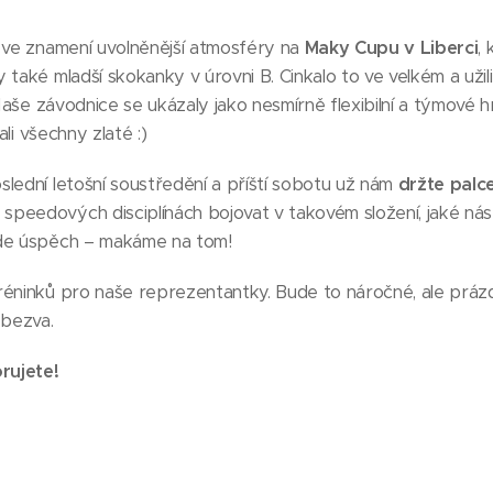
l ve znamení uvolněnější atmosféry na
Maky Cupu v Liberci
,
také mladší skokanky v úrovni B. Cinkalo to ve velkém a užili 
 Naše závodnice se ukázaly jako nesmírně flexibilní a týmové h
ali všechny zlaté :)
lední letošní soustředění a příští sobotu už nám
držte palc
peedových disciplínách bojovat v takovém složení, jaké nás 
ude úspěch – makáme na tom!
réninků pro naše reprezentantky. Bude to náročné, ale prázd
bezva.
rujete!